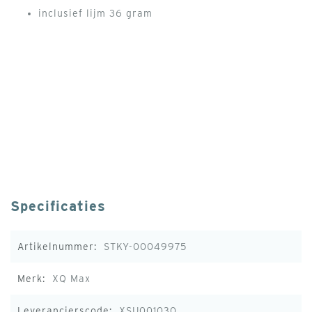
inclusief lijm 36 gram
Specificaties
Meer
STKY-00049975
informatie
XQ Max
XSU001030