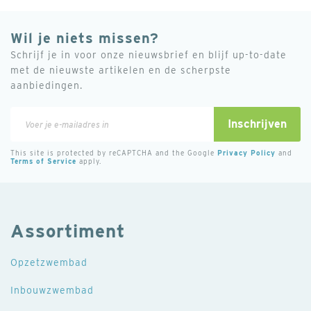
Wil je niets missen?
Schrijf je in voor onze nieuwsbrief en blijf up-to-date
met de nieuwste artikelen en de scherpste
aanbiedingen.
Abonneer
Inschrijven
u
op
This site is protected by reCAPTCHA and the Google
Privacy Policy
and
Terms of Service
apply.
onze
nieuwsbrief
Assortiment
Opzetzwembad
Inbouwzwembad