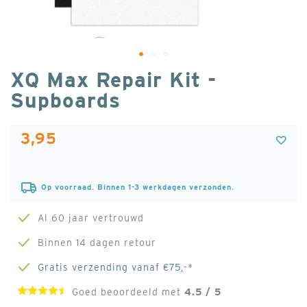
Ga
XQ Max Repair Kit -
naar
Supboards
het
begin
3,95
van
de
afbeeldingen-
Op voorraad. Binnen 1-3 werkdagen verzonden.
gallerij
Al 60 jaar vertrouwd
Binnen 14 dagen retour
Gratis verzending vanaf €75,-*
Goed beoordeeld met
4.5 / 5